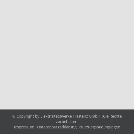
© Copyright by Elektrizitätswerke Frastanz GmbH. Alle Rechte
vorbehalten.
Impressum
·
Datenschutzerklärung
·
Nutzungsbedingungen